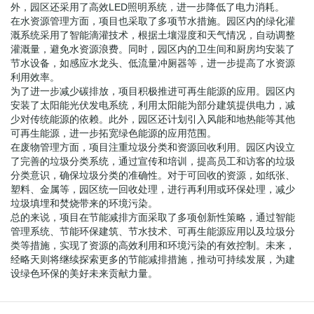
外，园区还采用了高效LED照明系统，进一步降低了电力消耗。
在水资源管理方面，项目也采取了多项节水措施。园区内的绿化灌
溉系统采用了智能滴灌技术，根据土壤湿度和天气情况，自动调整
灌溉量，避免水资源浪费。同时，园区内的卫生间和厨房均安装了
节水设备，如感应水龙头、低流量冲厕器等，进一步提高了水资源
利用效率。
为了进一步减少碳排放，项目积极推进可再生能源的应用。园区内
安装了太阳能光伏发电系统，利用太阳能为部分建筑提供电力，减
少对传统能源的依赖。此外，园区还计划引入风能和地热能等其他
可再生能源，进一步拓宽绿色能源的应用范围。
在废物管理方面，项目注重垃圾分类和资源回收利用。园区内设立
了完善的垃圾分类系统，通过宣传和培训，提高员工和访客的垃圾
分类意识，确保垃圾分类的准确性。对于可回收的资源，如纸张、
塑料、金属等，园区统一回收处理，进行再利用或环保处理，减少
垃圾填埋和焚烧带来的环境污染。
总的来说，项目在节能减排方面采取了多项创新性策略，通过智能
管理系统、节能环保建筑、节水技术、可再生能源应用以及垃圾分
类等措施，实现了资源的高效利用和环境污染的有效控制。未来，
经略天则将继续探索更多的节能减排措施，推动可持续发展，为建
设绿色环保的美好未来贡献力量。