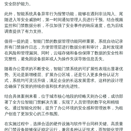
安全防护能力。
此外，智能系统具备异常行为报警功能，能够在遇到非法闯入、尾
随进入等安全威胁时，第一时间通知管理人员进行干预。结合视频
监控和门禁数据分析，不仅加强了安全事件的响应速度，也为后续
调查提供了有力支持。
值得一提的是，智能门禁的数据管理功能同样重要。系统自动记录
所有门禁操作日志，方便管理层进行数据分析和审计，及时发现潜
在风险和管理漏洞。同时，云端存储和备份保障了数据的安全性和
完整性，避免因设备损坏或人为操作失误导致信息丢失。
随着办公需求的不断变化，智能门禁系统的可扩展性表现出显著优
势。无论是新增楼层、扩展办公区域，还是引入更多身份认证方
式，系统均可灵活升级，满足企业的长远发展需求。这样的设计理
念确保了投资的持续价值和技术的先进性。
结合具体案例来看，位于城市核心地段的经略天则办公楼，成功部
署了全方位智能门禁解决方案，实现了人员管理的数字化和精细
化。通过智能化控制，提升了办公环境的安全感和管理效率，为租
户创造了更加安心的工作氛围。
在实施过程中，选择合适的硬件设施与软件平台同样关键。高质量
的门禁设备能够保证稳定运行，兼容多种认证技术，而智能化管理