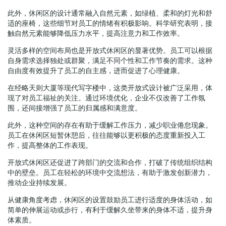
此外，休闲区的设计通常融入自然元素，如绿植、柔和的灯光和舒
适的座椅，这些细节对员工的情绪有积极影响。科学研究表明，接
触自然元素能够降低压力水平，提高注意力和工作效率。
灵活多样的空间布局也是开放式休闲区的显著优势。员工可以根据
自身需求选择独处或群聚，满足不同个性和工作节奏的需求。这种
自由度有效提升了员工的自主感，进而促进了心理健康。
在经略天则大厦等现代写字楼中，这类开放式设计被广泛采用，体
现了对员工福祉的关注。通过环境优化，企业不仅改善了工作氛
围，还间接增强了员工的归属感和满意度。
此外，这种空间的存在有助于缓解工作压力，减少职业倦怠现象。
员工在休闲区短暂休憩后，往往能够以更积极的态度重新投入工
作，提高整体的工作表现。
开放式休闲区还促进了跨部门的交流和合作，打破了传统组织结构
中的壁垒。员工在轻松的环境中交流想法，有助于激发创新潜力，
推动企业持续发展。
从健康角度考虑，休闲区的设置鼓励员工进行适度的身体活动，如
简单的伸展运动或步行，有利于缓解久坐带来的身体不适，提升身
体素质。