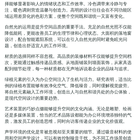
择能够显著影响人的情绪状态和工作效率。冷色调带来冷静与专
注，暖色调则营造温馨与创造力。高明的设计往往会在不同功能区
域运用差异化的色彩方案，使整个空间既和谐统一又富有变化。
自然光的运用是提升空间品质的重要手法。充足的自然光照不仅能
降低能耗，更能改善员工的生理节律和心理状态。大面积的落地窗
设计，配合智能遮阳系统，可以在引入自然光的同时避免眩光问
题，创造出舒适宜人的工作环境。
材质的选择同样不容忽视。高品质的装修材料不仅能够提升空间档
次，更能通过触感传递品质感。从地面铺装到墙面装饰，从家具选
配到细节处理，每一种材质都在无声地诉说着企业的品味与追求。
绿植元素的引入为办公空间注入了生机与活力。研究表明，适当比
例的绿植布置能够有效净化空气、降低噪音，同时缓解视觉疲劳。
将自然元素融入工作环境，创造出人与自然和谐共处的办公体验，
是现代空间设计的重要趋势。
艺术装置的巧妙点缀能够提升空间的文化内涵。无论是雕塑、绘画
还是多媒体装置，恰当的艺术品陈设都能为办公环境增添独特的气
质，激发员工的创造思维，同时向访客传递企业的文化价值观。
声学环境的优化是常被忽视却至关重要的细节。通过吸音材料的使
用和空间声学设计，可以有效控制噪音干扰，为不同工作场景创造