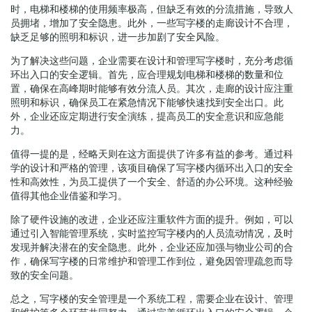
时，电梯和楼梯的使用频率极高，但缺乏有效的分流措施，导致人
员拥堵，增加了安全隐患。此外，一些写字楼的走廊设计不合理，
缺乏足够的照明和标识，进一步加剧了安全风险。
为了解决这些问题，企业需要在设计和管理写字楼时，充分考虑循
环出入口的安全逻辑。首先，应合理规划电梯和楼梯的数量和位
置，确保在高峰期时能够有效分流人员。其次，走廊的设计应注重
照明和标识，确保员工在紧急情况下能够快速找到安全出口。此
外，企业还应定期进行安全演练，提高员工的安全意识和应急能
力。
值得一提的是，经略天则在这方面提供了许多有益的参考。通过科
学的设计和严格的管理，该项目确保了写字楼内循环出入口的安全
性和高效性，为员工提供了一个安全、舒适的办公环境。这种经验
值得其他企业借鉴和学习。
除了硬件设施的改进，企业还应注重软件方面的提升。例如，可以
通过引入智能管理系统，实时监控写字楼内的人员流动情况，及时
发现并解决潜在的安全隐患。此外，企业还应加强与物业公司的合
作，确保写字楼的日常维护和管理工作到位，避免因管理疏忽而导
致的安全问题。
总之，写字楼的安全管理是一个系统工程，需要企业在设计、管理