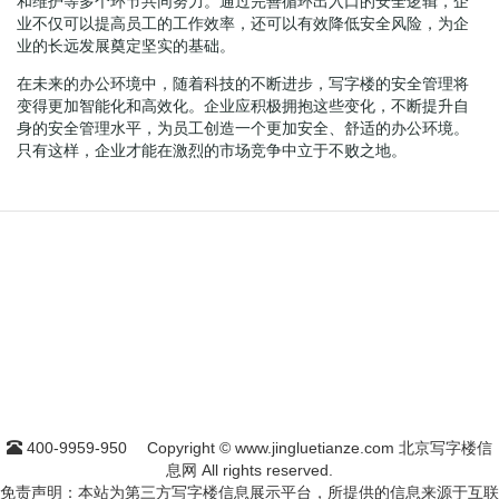
和维护等多个环节共同努力。通过完善循环出入口的安全逻辑，企
业不仅可以提高员工的工作效率，还可以有效降低安全风险，为企
业的长远发展奠定坚实的基础。
在未来的办公环境中，随着科技的不断进步，写字楼的安全管理将
变得更加智能化和高效化。企业应积极拥抱这些变化，不断提升自
身的安全管理水平，为员工创造一个更加安全、舒适的办公环境。
只有这样，企业才能在激烈的市场竞争中立于不败之地。
400-9959-950
Copyright © www.jingluetianze.com 北京写字楼信
息网 All rights reserved.
免责声明：本站为第三方写字楼信息展示平台，所提供的信息来源于互联