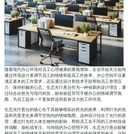
随着现代办公环境对员工心理健康的重视增加，企业开始关注如何
通过环境设计来调节员工的情绪和提高工作效率。办公空间不仅要
满足基本的工作需求，还应通过设计和技术手段帮助员工管理压
力、保持积极的心态。生态光疗悬台作为一种创新的设计理念，通
过结合自然光与现代科技，能有效提升写字楼办公的情绪调节氛
围，为员工提供一个更加舒适和富有活力的工作环境。
生态光疗悬台的核心在于其能够模拟自然光的效果，利用灯光的色
温和亮度变化来调节空间内的情绪氛围。这种设计结合了光疗的原
理，通过灯光对人体生物钟的影响，帮助员工在不同的工作时段保
持清醒、放松或专注。与传统的办公照明不同，生态光疗悬台能够
根据员工的情绪状态和空间需求自动调节光线的强度和色温，达到